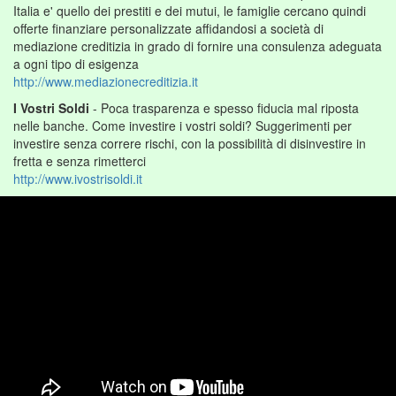
Italia e' quello dei prestiti e dei mutui, le famiglie cercano quindi
offerte finanziare personalizzate affidandosi a società di
mediazione creditizia in grado di fornire una consulenza adeguata
a ogni tipo di esigenza
http://www.mediazionecreditizia.it
I Vostri Soldi
- Poca trasparenza e spesso fiducia mal riposta
nelle banche. Come investire i vostri soldi? Suggerimenti per
investire senza correre rischi, con la possibilità di disinvestire in
fretta e senza rimetterci
http://www.ivostrisoldi.it